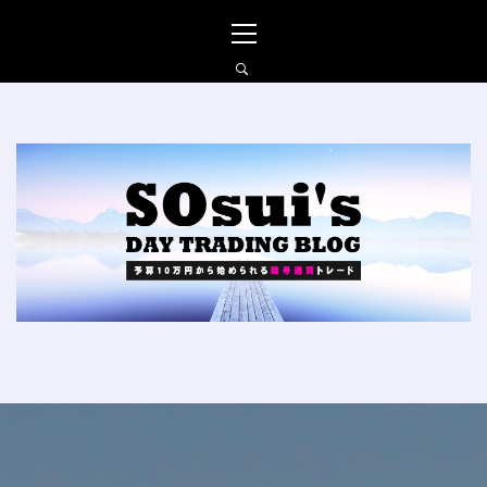
コ
メ
ン
イ
テ
ン
ン
メ
ツ
ニ
へ
ュ
SO_SUIの仮想通貨FXブ
ス
ー
ログ
キ
ッ
プ