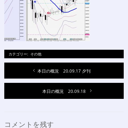
カテゴリー:
その他
投
過
本日の概況 20.09.17 夕刊
稿
去
ナ
の
次
本日の概況 20.09.18
投
ビ
の
稿:
ゲ
投
稿:
ー
シ
コメントを残す