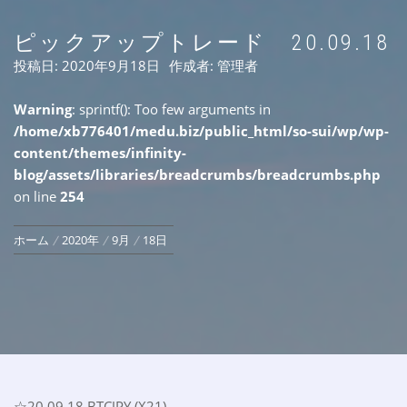
ピックアップトレード 20.09.18
投稿日:
2020年9月18日
作成者:
管理者
Warning
: sprintf(): Too few arguments in
/home/xb776401/medu.biz/public_html/so-sui/wp/wp-
content/themes/infinity-
blog/assets/libraries/breadcrumbs/breadcrumbs.php
on line
254
ホーム
2020年
9月
18日
☆20.09.18 BTCJPY (X21)