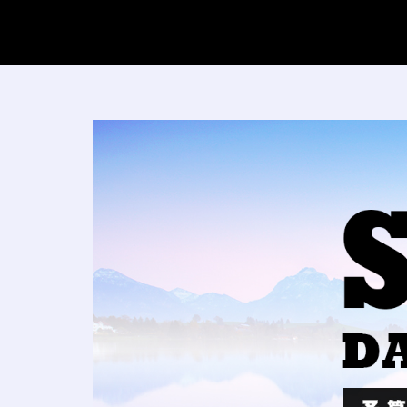
コ
ン
テ
ン
ツ
へ
SO_S
ス
キ
ッ
プ