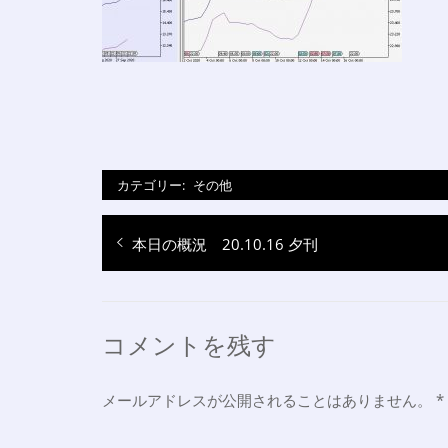
カテゴリー:
その他
投
過
本日の概況 20.10.16 夕刊
稿
去
ナ
の
投
ビ
コメントを残す
稿:
ゲ
ー
メールアドレスが公開されることはありません。
*
シ