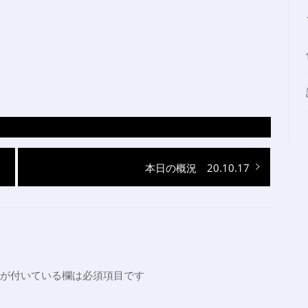
次
本日の概況 20.10.17
の
投
稿:
が付いている欄は必須項目です