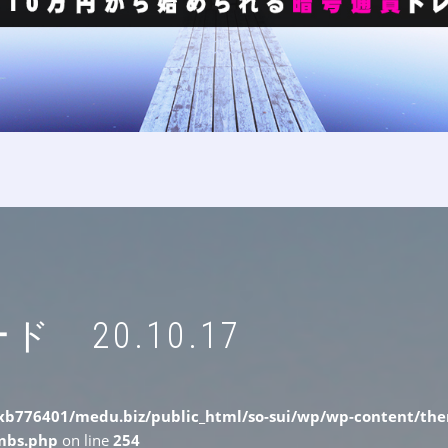
20.10.17
b776401/medu.biz/public_html/so-sui/wp/wp-content/them
umbs.php
on line
254