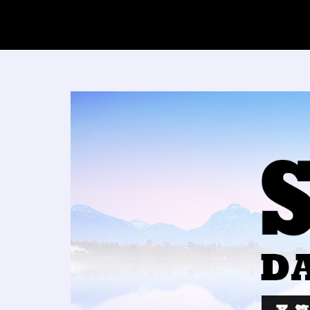
コ
ン
テ
ン
ツ
へ
SO_S
ス
キ
ッ
プ