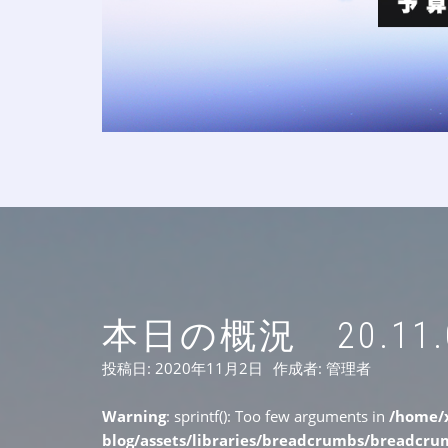
本日の概況 20.11.
投稿日:
2020年11月2日
作成者:
管理者
Warning
: sprintf(): Too few arguments in
/home/x
blog/assets/libraries/breadcrumbs/breadcr