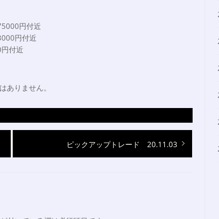
75000円付近
3000円付近
20円付近
はありません。
次
ピックアップトレード 20.11.03
の
投
稿: