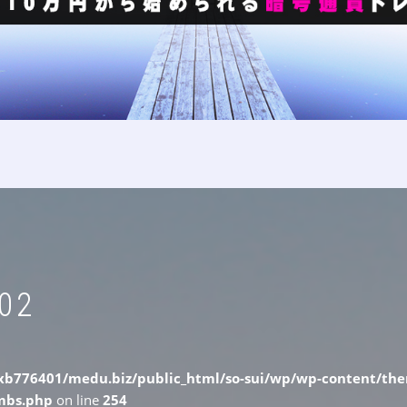
02
b776401/medu.biz/public_html/so-sui/wp/wp-content/them
umbs.php
on line
254