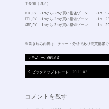
中長期（週足）
BTCJPY -1σから-2σが買い指値ゾーン -1σ 9
ETHJPY -1σから-2σが買い指値ゾーン -1σ 2
XRPJPY -1σから-3σが買い指値ゾーン -1σ 
※書き込み内容は、チャート分析であり売買情報で
カテゴリー:
仮想通貨
投
過
ピックアップトレード 20.11.02
稿
去
ナ
の
投
ビ
コメントを残す
稿:
ゲ
ー