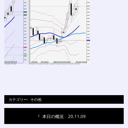
カテゴリー:
その他
投
過
本日の概況 20.11.09
稿
去