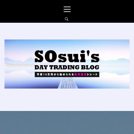
コ
メ
ン
イ
テ
ン
ン
メ
ツ
ニ
へ
ュ
SO_SUIの仮想通貨FXブ
ス
ー
ログ
キ
ッ
プ