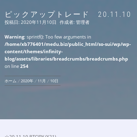
ピックアップトレード 20.11.10
投稿日:
2020年11月10日
作成者:
管理者
Warning
: sprintf(): Too few arguments in
/home/xb776401/medu.biz/public_html/so-sui/wp/wp-
content/themes/infinity-
blog/assets/libraries/breadcrumbs/breadcrumbs.php
on line
254
ホーム
2020年
11月
10日
☆20.11.10 BTCJPY (X21)