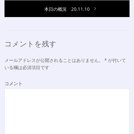
ナ
の
次
本日の概況 20.11.10
投
ビ
の
稿:
ゲ
投
稿:
ー
シ
コメントを残す
ョ
メールアドレスが公開されることはありません。
*
が付いて
ン
いる欄は必須項目です
コメント