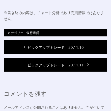
※書き込み内容は、チャート分析であり売買情報ではありま
せん。
カテゴリー:
仮想通貨
投
過
ピックアップトレード 20.11.10
稿
去
ナ
の
次
ピックアップトレード 20.11.11
投
ビ
の
稿:
ゲ
投
稿:
ー
シ
コメントを残す
ョ
メールアドレスが公開されることはありません。
*
が付いて
ン