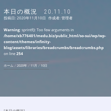
本日の概況 20.11.10
投稿日:
2020年11月10日
作成者:
管理者
Warning
: sprintf(): Too few arguments in
/home/xb776401/medu.biz/public_html/so-sui/wp/wp-
content/themes/infinity-
blog/assets/libraries/breadcrumbs/breadcrumbs.php
on line
254
ホーム
2020年
11月
10日
[本日の概況]