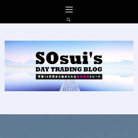
コ
メ
ン
イ
テ
ン
ン
メ
ツ
ニ
へ
ュ
SO_SUIの仮想通貨FXブ
ス
ー
ログ
キ
ッ
プ