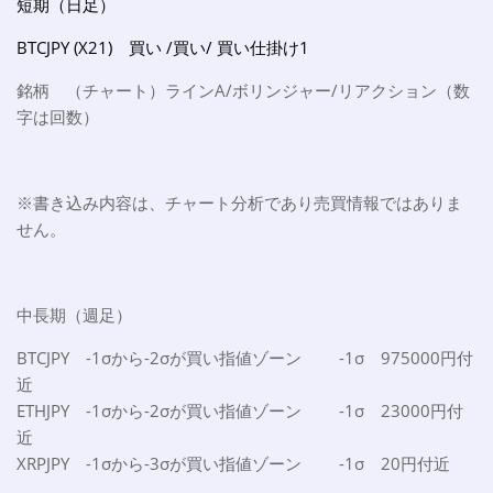
短期（日足）
BTCJPY (X21) 買い /買い/ 買い仕掛け1
銘柄 （チャート）ラインA/ボリンジャー/リアクション（数
字は回数）
※書き込み内容は、チャート分析であり売買情報ではありま
せん。
中長期（週足）
BTCJPY -1σから-2σが買い指値ゾーン -1σ 975000円付
近
ETHJPY -1σから-2σが買い指値ゾーン -1σ 23000円付
近
XRPJPY -1σから-3σが買い指値ゾーン -1σ 20円付近