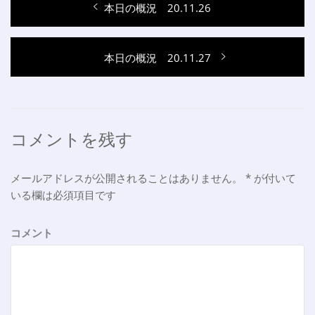
過
本日の概況 20.11.26
稿
去
ナ
の
次
本日の概況 20.11.27
投
ビ
の
稿:
ゲ
投
稿:
ー
シ
コメントを残す
ョ
メールアドレスが公開されることはありません。
*
が付いて
ン
いる欄は必須項目です
コメント