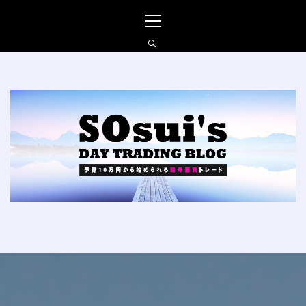
コ
メ
ン
イ
テ
ン
ン
メ
ツ
ニ
へ
ュ
SO_SUIの仮想通貨FXブ
ス
ー
ログ
キ
ッ
プ