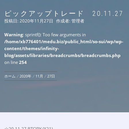
ピックアップトレード 20.11.27
投稿日:
2020年11月27日
作成者:
管理者
Warning
: sprintf(): Too few arguments in
/home/xb776401/medu.biz/public_html/so-sui/wp/wp-
content/themes/infinity-
blog/assets/libraries/breadcrumbs/breadcrumbs.php
on line
254
ホーム
2020年
11月
27日
☆20.11.27 BTCJPY (X21)