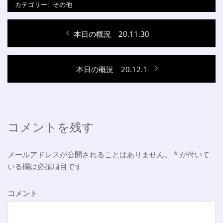
カテゴリー:
その他
投
過
本日の概況 20.11.30
稿
去
ナ
の
次
本日の概況 20.12.1
投
ビ
の
稿:
ゲ
投
稿:
ー
シ
コメントを残す
ョ
メールアドレスが公開されることはありません。
*
が付いて
ン
いる欄は必須項目です
コメント