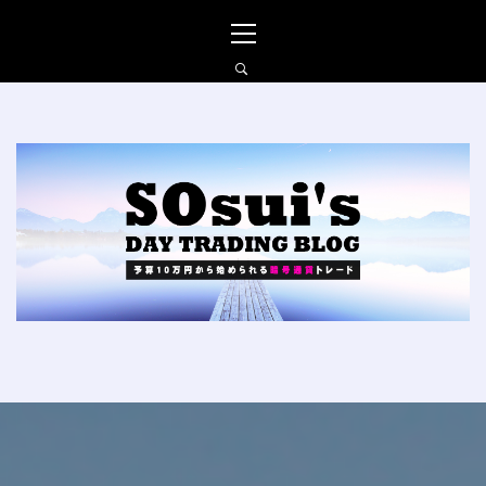
コ
メ
ン
イ
テ
ン
ン
メ
ツ
ニ
へ
ュ
SO_SUIの仮想通貨FXブ
ス
ー
ログ
キ
ッ
プ