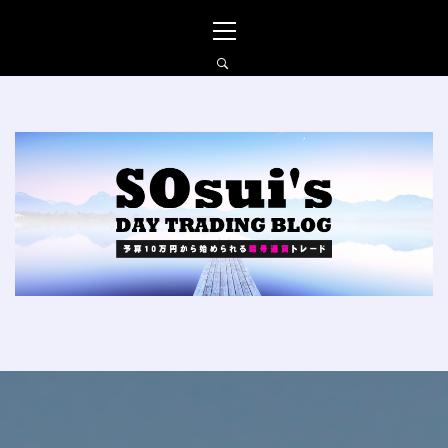
コ
メ
ン
イ
テ
ン
ン
メ
ツ
ニ
へ
ュ
SO_SUIの仮想通貨FXブ
ス
ー
ログ
キ
ッ
プ