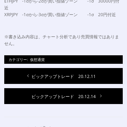
ETHJPY -1σから-2σが買い指値ゾーン -1σ 30000円付
近
XRPJPY -1σから-3σが買い指値ゾーン -1σ 20円付近
※書き込み内容は、チャート分析であり売買情報ではありま
せん。
カテゴリー:
仮想通貨
投
過
ピックアップトレード 20.12.11
稿
去
ナ
の
次
ピックアップトレード 20.12.14
投
ビ
の
稿:
ゲ
投
稿:
ー