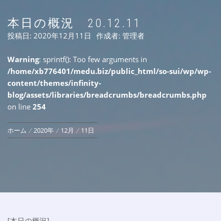
本日の概況 20.12.11
投稿日:
2020年12月11日
作成者:
管理者
Warning
: sprintf(): Too few arguments in
/home/xb776401/medu.biz/public_html/so-sui/wp/wp-
content/themes/infinity-
blog/assets/libraries/breadcrumbs/breadcrumbs.php
on line
254
ホーム
2020年
12月
11日
[本日の概況]