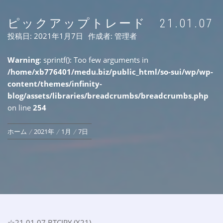
ピックアップトレード 21.01.07
投稿日:
2021年1月7日
作成者:
管理者
Warning
: sprintf(): Too few arguments in
/home/xb776401/medu.biz/public_html/so-sui/wp/wp-
content/themes/infinity-
blog/assets/libraries/breadcrumbs/breadcrumbs.php
on line
254
ホーム
2021年
1月
7日
☆21.01.07 BTCJPY (X21)