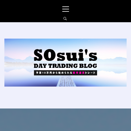
コ
メ
ン
イ
テ
ン
ン
メ
ツ
ニ
へ
ュ
SO_SUIの仮想通貨FXブ
ス
ー
ログ
キ
ッ
プ