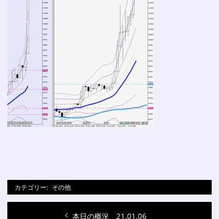
カテゴリー:
その他
投
過
本日の概況 21.01.06