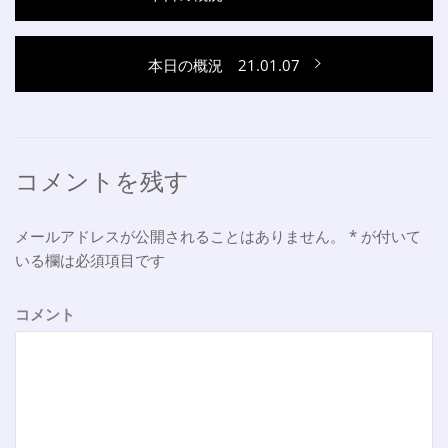
稿
去
ナ
の
次
本日の概況 21.01.07
投
ビ
の
稿:
ゲ
投
稿:
ー
シ
コメントを残す
ョ
メールアドレスが公開されることはありません。
*
が付いて
ン
いる欄は必須項目です
コメント