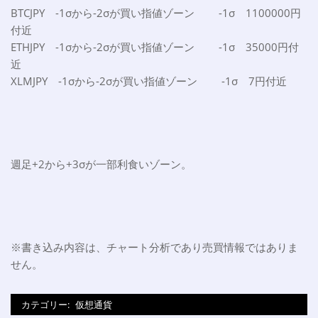
BTCJPY -1σから-2σが買い指値ゾーン -1σ 1100000円
付近
ETHJPY -1σから-2σが買い指値ゾーン -1σ 35000円付
近
XLMJPY -1σから-2σが買い指値ゾーン -1σ 7円付近
週足+2から+3σが一部利食いゾーン。
※書き込み内容は、チャート分析であり売買情報ではありま
せん。
カテゴリー:
仮想通貨