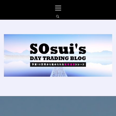
コ
メ
ン
イ
テ
ン
ン
メ
ツ
ニ
へ
ュ
SO_SUIの仮想通貨FXブ
ス
ー
ログ
キ
ッ
プ