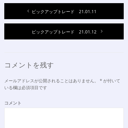
投
過
ピックアップトレード 21.01.11
稿
去
ナ
の
次
ピックアップトレード 21.01.12
投
ビ
の
稿:
ゲ
投
稿:
ー
シ
コメントを残す
ョ
メールアドレスが公開されることはありません。
*
が付いて
ン
いる欄は必須項目です
コメント