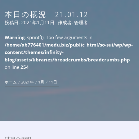
本日の概況 21.01.12
投稿日:
2021年1月11日
作成者:
管理者
Warning
: sprintf(): Too few arguments in
/home/xb776401/medu.biz/public_html/so-sui/wp/wp-
content/themes/infinity-
blog/assets/libraries/breadcrumbs/breadcrumbs.php
on line
254
ホーム
2021年
1月
11日
[本日の概況]