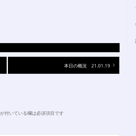
次
本日の概況 21.01.19
の
投
稿:
が付いている欄は必須項目です