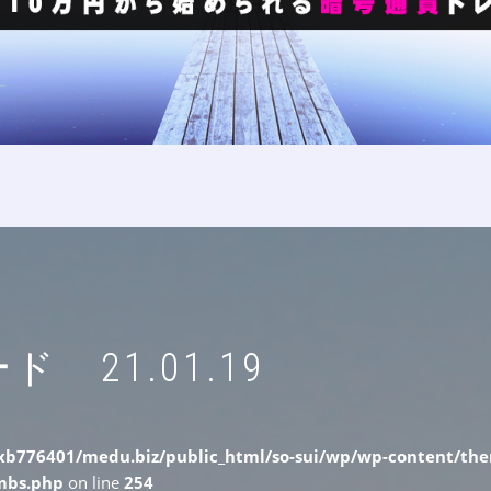
21.01.19
b776401/medu.biz/public_html/so-sui/wp/wp-content/them
umbs.php
on line
254