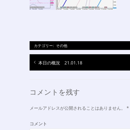
カテゴリー:
その他
投
過
本日の概況 21.01.18
稿
去
ナ
の
投
ビ
コメントを残す
稿:
ゲ
ー
メールアドレスが公開されることはありません。
*
シ
ョ
コメント