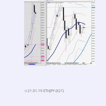
☆21.01.19 ETHJPY (X21)