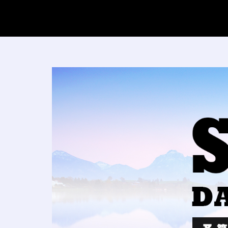
コ
ン
テ
ン
ツ
へ
SO_S
ス
キ
ッ
プ